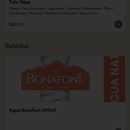
Tofu Vibes
1 Base + Tofu Marinado + Aguacate + Camote + Edamames + Piña + 
Cacahuate + Ajonjolí + Aderezo Cacahuate + Soya Limon
$285.00
Bebidas
Agua Bonafont 600ml