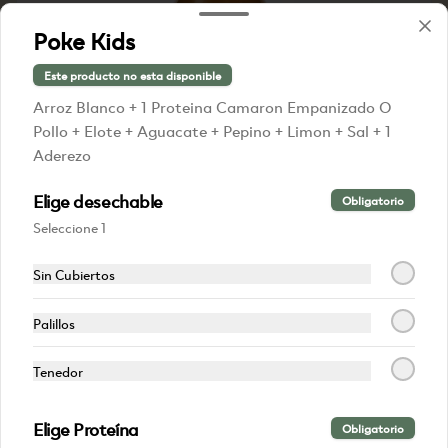
Poke Kids
Este producto no esta disponible
Arroz Blanco + 1 Proteina Camaron Empanizado O
Pollo + Elote + Aguacate + Pepino + Limon + Sal + 1
Kunko Yerba Mate
Aderezo
Bebida Energizante
Elige desechable
Obligatorio
Seleccione 1
$85.00
Sin Cubiertos
Palillos
Tenedor
Elige Proteína
Obligatorio