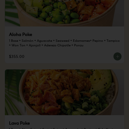
Aloha Poke
1 Base + Salmón + Aguacate + Seaweed + Edamames+ Pepino + Tampico 
+ Won Ton + Ajonjolí + Aderezo Chipotle + Ponzu
$355.00
Lava Poke
1 Base + Atun Spicy + Surimi Spicy + Aguacate + Pepino + Cebollin + 