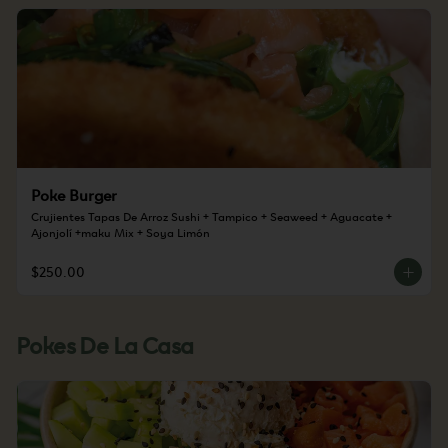
Poke Burger
Crujientes Tapas De Arroz Sushi + Tampico + Seaweed + Aguacate + 
Ajonjolí +maku Mix + Soya Limón
$250.00
Pokes De La Casa