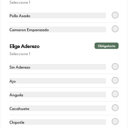
Seleccione 1
Mundet
Refresco
Pollo Asado
$55.00
Camaron Empanizado
Elige Aderezo
Obligatorio
Seleccione 1
Sin Aderezo
Ajo
Sprite
Anguila
Refresco
Cacahuate
$55.00
Chipotle