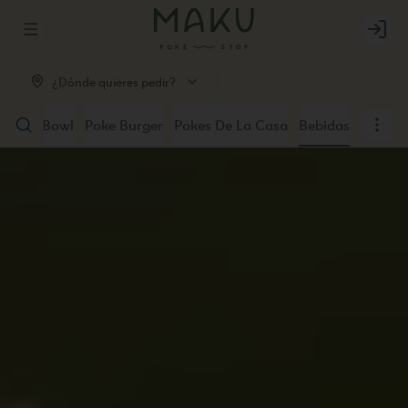
Abrir menu de navegación
Login
¿Dónde quieres pedir?
u Poke Bowl
Poke Burger
Pokes De La Casa
Bebidas