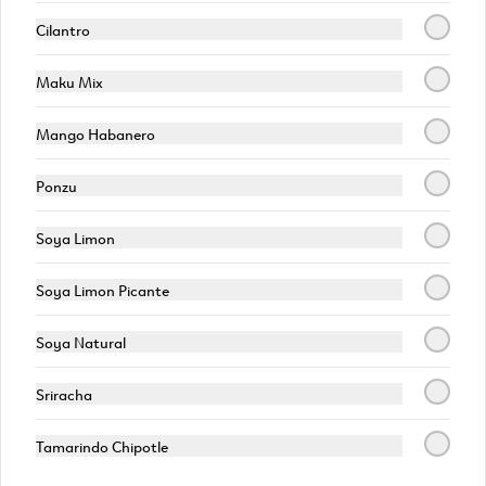
Cilantro
Maku Mix
Mango Habanero
Ponzu
Conócenos
Soya Limon
Cobertura
Soya Limon Picante
Términos y condiciones
Política de privacidad
Soya Natural
Redes sociales
Sriracha
Instagram
Tamarindo Chipotle
Facebook