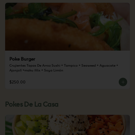
Poke Burger
Crujientes Tapas De Arroz Sushi + Tampico + Seaweed + Aguacate + 
Ajonjolí +maku Mix + Soya Limón
$250.00
Pokes De La Casa