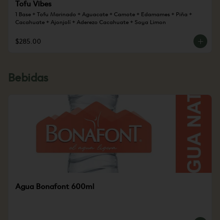
Tofu Vibes
1 Base + Tofu Marinado + Aguacate + Camote + Edamames + Piña + 
Cacahuate + Ajonjolí + Aderezo Cacahuate + Soya Limon
$285.00
Bebidas
Agua Bonafont 600ml