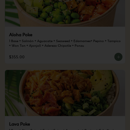
Aloha Poke
1 Base + Salmón + Aguacate + Seaweed + Edamames+ Pepino + Tampico 
+ Won Ton + Ajonjolí + Aderezo Chipotle + Ponzu
$355.00
Lava Poke
1 Base + Atun Spicy + Surimi Spicy + Aguacate + Pepino + Cebollin + 