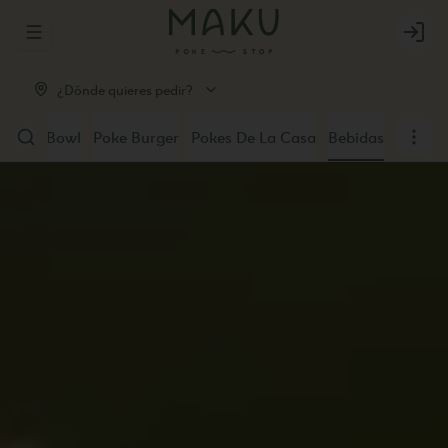
Abrir menu de navegación
Login
¿Dónde quieres pedir?
u Poke Bowl
Poke Burger
Pokes De La Casa
Bebidas