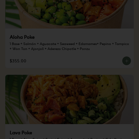
Aloha Poke
1 Base + Salmón + Aguacate + Seaweed + Edamames+ Pepino + Tampico 
+ Won Ton + Ajonjolí + Aderezo Chipotle + Ponzu
$355.00
Lava Poke
1 Base + Atun Spicy + Surimi Spicy + Aguacate + Pepino + Cebollin + 