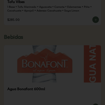
Tofu Vibes
1 Base + Tofu Marinado + Aguacate + Camote + Edamames + Piña + 
Cacahuate + Ajonjolí + Aderezo Cacahuate + Soya Limon
$285.00
Bebidas
Agua Bonafont 600ml