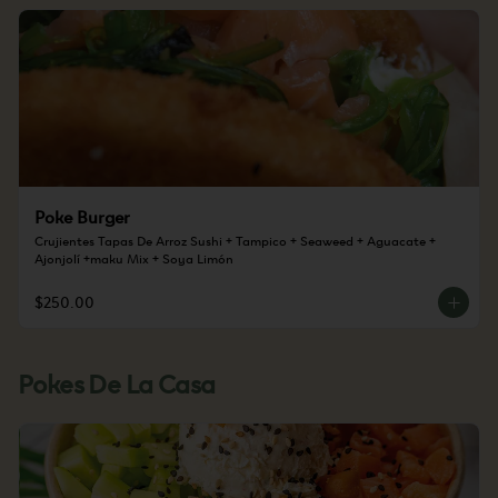
Poke Burger
Crujientes Tapas De Arroz Sushi + Tampico + Seaweed + Aguacate + 
Ajonjolí +maku Mix + Soya Limón
$250.00
Pokes De La Casa