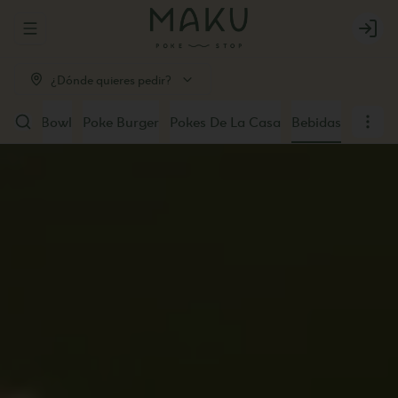
Abrir menu de navegación
Login
¿Dónde quieres pedir?
u Poke Bowl
Poke Burger
Pokes De La Casa
Bebidas