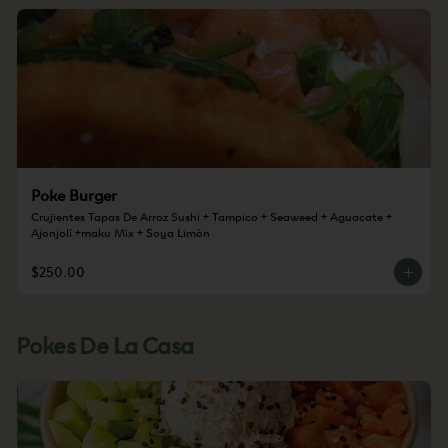
Poke Burger
Crujientes Tapas De Arroz Sushi + Tampico + Seaweed + Aguacate + 
Ajonjolí +maku Mix + Soya Limón
$250.00
Pokes De La Casa