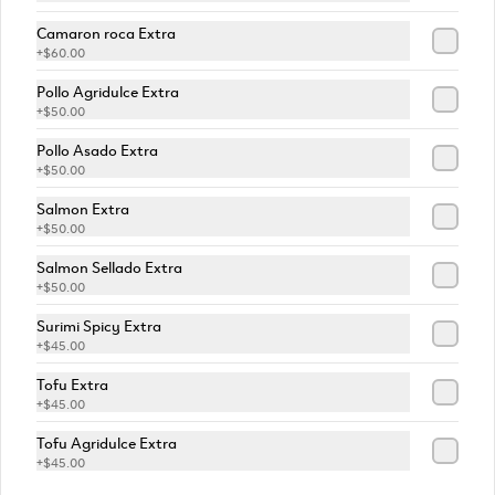
Camaron roca Extra
+
$60.00
Pollo Agridulce Extra
+
$50.00
Pollo Asado Extra
+
$50.00
Salmon Extra
+
$50.00
Conócenos
Salmon Sellado Extra
Cobertura
+
$50.00
Términos y condiciones
Surimi Spicy Extra
+
$45.00
Política de privacidad
Tofu Extra
Redes sociales
+
$45.00
Tofu Agridulce Extra
Instagram
+
$45.00
Facebook