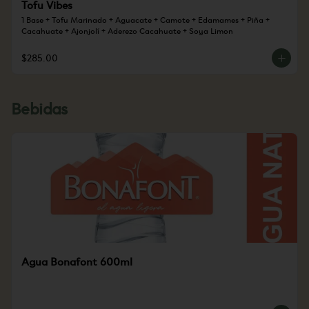
Tofu Vibes
1 Base + Tofu Marinado + Aguacate + Camote + Edamames + Piña + 
Cacahuate + Ajonjolí + Aderezo Cacahuate + Soya Limon
$285.00
Bebidas
Agua Bonafont 600ml