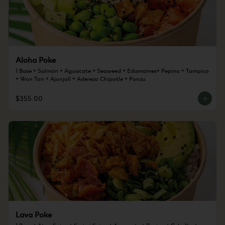
Aloha Poke
1 Base + Salmón + Aguacate + Seaweed + Edamames+ Pepino + Tampico 
+ Won Ton + Ajonjolí + Aderezo Chipotle + Ponzu
$355.00
Lava Poke
1 Base + Atun Spicy + Surimi Spicy + Aguacate + Pepino + Cebollin + 