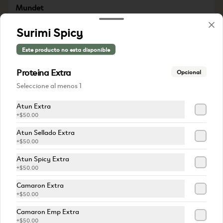
Mundet
Refresco
Surimi Spicy
$55.00
Este producto no esta disponible
Proteina Extra
Opcional
Seleccione al menos 1
Atun Extra
+
$50.00
Atun Sellado Extra
+
$50.00
Atun Spicy Extra
Sprite
+
$50.00
Refresco
Camaron Extra
+
$50.00
$55.00
Camaron Emp Extra
+
$50.00