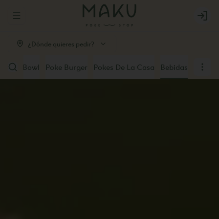
Abrir menu de navegación
Login
¿Dónde quieres pedir?
u Poke Bowl
Poke Burger
Pokes De La Casa
Bebidas