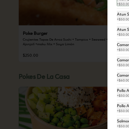
+
$50.0
Atun S
+
$50.0
Atun S
Poke Burger
+
$50.0
Crujientes Tapas De Arroz Sushi + Tampico + Seaweed + Aguacate + 
Ajonjolí +maku Mix + Soya Limón
Camar
+
$50.0
$250.00
Camar
+
$50.0
Pokes De La Casa
Camaro
+
$60.0
Pollo 
+
$50.0
Pollo 
+
$50.0
Salmon
+
$50.0