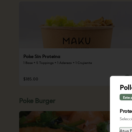
Poke Sin Proteina
1 Base + 5 Toppings + 1 Aderezo + 1 Crujiente
$185.00
Pol
Este 
Poke Burger
Prote
Selecc
Atun E