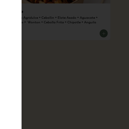
Pollo Poke
1 Base + Pollo Agridulce + Cebollin + Elote Asado + Aguacate + 
Brocoli Asado +  Wonton + Cebolla Frita + Chipotle + Anguila
$285.00