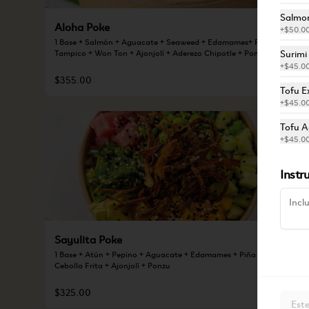
Salmon
Aloha Poke
+
$50.0
1 Base + Salmón + Aguacate + Seaweed + Edamames+ Pepino + 
Surimi
Tampico + Won Ton + Ajonjolí + Aderezo Chipotle + Ponzu
+
$45.0
$355.00
Tofu E
+
$45.0
Tofu A
+
$45.0
Instr
Sayulita Poke
1 Base + Atún + Pepino + Aguacate + Edamames + Piña + Seaweed + 
Cebolla Frita + Ajonjolí + Ponzu
$325.00
Este