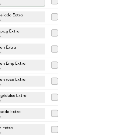
0
ellado Extra
0
picy Extra
0
on Extra
0
on Emp Extra
0
n roca Extra
0
Agridulce Extra
0
Asado Extra
0
 Extra
0