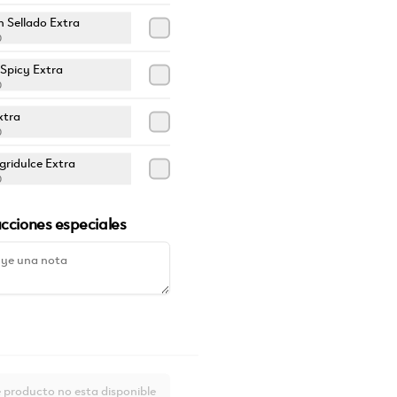
 Sellado Extra
Lava Poke
0
1 Base + Atun Spicy + Surimi Spicy + Aguacate + Pepino + Cebollin + 
 Spicy Extra
Soya Limon + Ajonjoli + Wonton
0
$275.00
xtra
0
gridulce Extra
0
ucciones especiales
Tofu Vibes
1 Base + Tofu Marinado + Aguacate + Camote + Edamames + Piña + 
Cacahuate + Ajonjolí + Aderezo Cacahuate + Soya Limon
$285.00
 producto no esta disponible