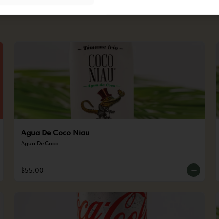
Agua De Coco Niau
Agua De Coco
$55.00