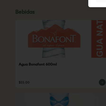
Bebidas
Agua Bonafont 600ml
$55.00