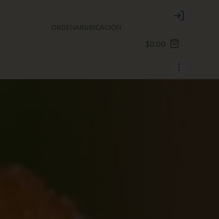
Login
ORDENAR
UBICACIÓN
$0.00