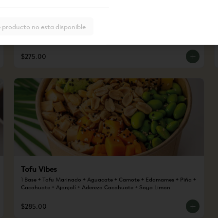
Lava Poke
 producto no esta disponible
1 Base + Atun Spicy + Surimi Spicy + Aguacate + Pepino + Cebollin + 
Soya Limon + Ajonjoli + Wonton
$275.00
Tofu Vibes
1 Base + Tofu Marinado + Aguacate + Camote + Edamames + Piña + 
Cacahuate + Ajonjolí + Aderezo Cacahuate + Soya Limon
$285.00