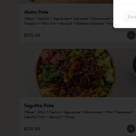
Aloha Poke
Este
1 Base + Salmón + Aguacate + Seaweed + Edamames+ Pepino + 
Tampico + Won Ton + Ajonjolí + Aderezo Chipotle + Ponzu
$355.00
Sayulita Poke
1 Base + Atún + Pepino + Aguacate + Edamames + Piña + Seaweed + 
Cebolla Frita + Ajonjolí + Ponzu
$325.00