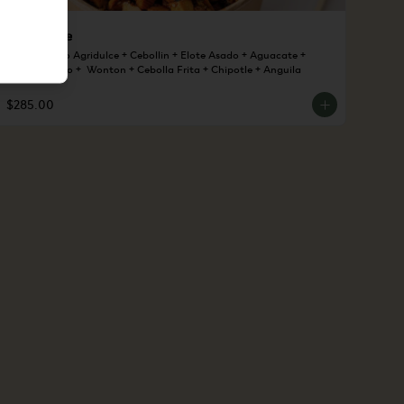
Pollo Poke
1 Base + Pollo Agridulce + Cebollin + Elote Asado + Aguacate + 
Brocoli Asado +  Wonton + Cebolla Frita + Chipotle + Anguila
$285.00