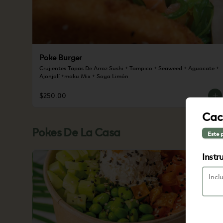
Poke Burger
Crujientes Tapas De Arroz Sushi + Tampico + Seaweed + Aguacate + 
Ajonjolí +maku Mix + Soya Limón
$250.00
Cac
Pokes De La Casa
Este 
Instr