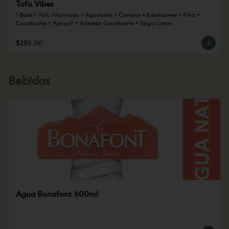
Tofu Vibes
1 Base + Tofu Marinado + Aguacate + Camote + Edamames + Piña + 
Cacahuate + Ajonjolí + Aderezo Cacahuate + Soya Limon
$285.00
Bebidas
Agua Bonafont 600ml