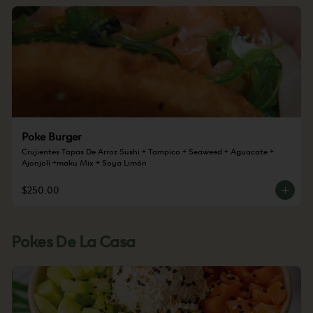
Poke Burger
Crujientes Tapas De Arroz Sushi + Tampico + Seaweed + Aguacate + 
Ajonjolí +maku Mix + Soya Limón
$250.00
Pokes De La Casa