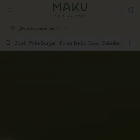
Abrir menu de navegación
Login
¿Dónde quieres pedir?
u Poke Bowl
Poke Burger
Pokes De La Casa
Bebidas