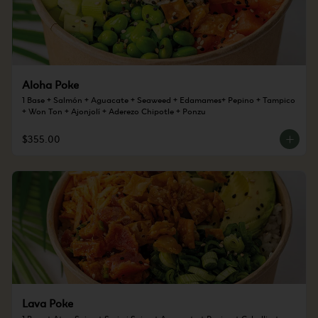
Aloha Poke
1 Base + Salmón + Aguacate + Seaweed + Edamames+ Pepino + Tampico 
+ Won Ton + Ajonjolí + Aderezo Chipotle + Ponzu
$355.00
Lava Poke
1 Base + Atun Spicy + Surimi Spicy + Aguacate + Pepino + Cebollin + 